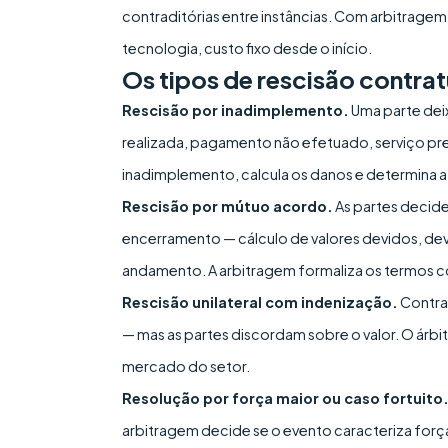
contraditórias entre instâncias. Com arbitragem
tecnologia, custo fixo desde o início.
Os tipos de rescisão contra
Rescisão por inadimplemento.
Uma parte dei
realizada, pagamento não efetuado, serviço pr
inadimplemento, calcula os danos e determina a 
Rescisão por mútuo acordo.
As partes decid
encerramento — cálculo de valores devidos, de
andamento. A arbitragem formaliza os termos c
Rescisão unilateral com indenização.
Contra
— mas as partes discordam sobre o valor. O árbi
mercado do setor.
Resolução por força maior ou caso fortuito
arbitragem decide se o evento caracteriza força