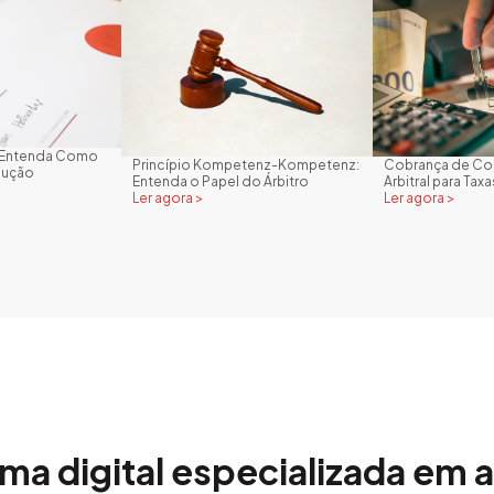
l: Entenda Como
Princípio Kompetenz-Kompetenz:
Cobrança de Con
cução
Entenda o Papel do Árbitro
Arbitral para Tax
Ler agora >
Ler agora >
rma digital especializada em 