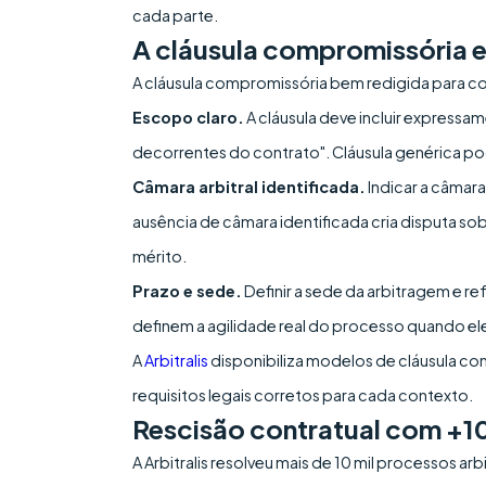
cada parte.
A cláusula compromissória e
A cláusula compromissória bem redigida para con
Escopo claro.
A cláusula deve incluir expressa
decorrentes do contrato". Cláusula genérica pod
Câmara arbitral identificada.
Indicar a câmar
ausência de câmara identificada cria disputa so
mérito.
Prazo e sede.
Definir a sede da arbitragem e 
definem a agilidade real do processo quando ele
A
Arbitralis
disponibiliza modelos de cláusula co
requisitos legais corretos para cada contexto.
Rescisão contratual com +10
A Arbitralis resolveu mais de 10 mil processos a