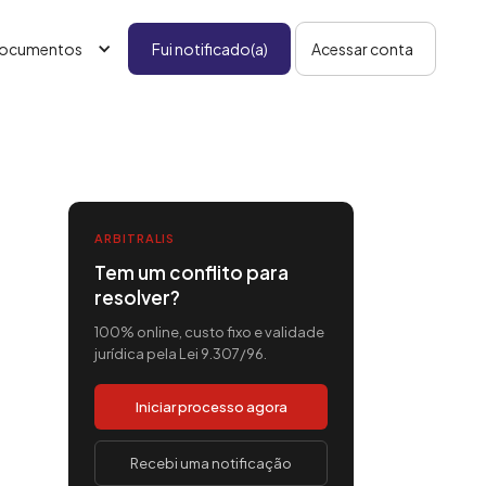
ocumentos
Fui notificado(a)
Acessar conta
ARBITRALIS
Tem um conflito para
resolver?
100% online, custo fixo e validade
jurídica pela Lei 9.307/96.
Iniciar processo agora
Recebi uma notificação