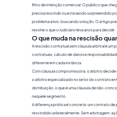
filtro de intenção comercial. O público que ch
precisa rescindir ou está sendo surpreendido po
problema ativo, buscando solução. O artigo pr
resolve o que o Judiciário leva anos para decidir.
O que muda na rescisão quand
A rescisão contratual sem cláusula arbitral é um
contratuais, cálculo de danos e responsabilidad
diferente em cada instância.
Com cláusula compromissória, o árbitro decide e
o árbitro especializado no setor do contrato e
distribuição, o que é uma cláusula de não-conco
naquele segmento.
A diferença prática é concreta: um contrato de 
rescindido unilateralmente. Sem arbitragem: açã