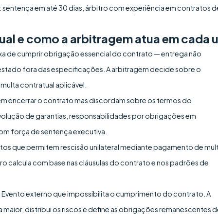
: sentença em até 30 dias, árbitro com experiência em contratos d
tual e como a arbitragem atua em cada 
xa de cumprir obrigação essencial do contrato — entrega não
estado fora das especificações. A arbitragem decide sobre o
multa contratual aplicável.
em encerrar o contrato mas discordam sobre os termos do
volução de garantias, responsabilidades por obrigações em
om força de sentença executiva.
tos que permitem rescisão unilateral mediante pagamento de mul
tro calcula com base nas cláusulas do contrato e nos padrões de
.
Evento externo que impossibilita o cumprimento do contrato. A
 maior, distribui os riscos e define as obrigações remanescentes 