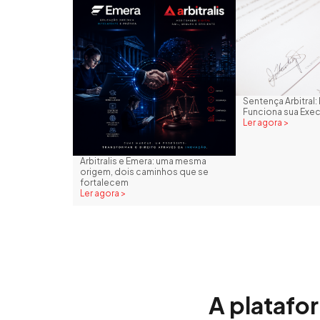
Sentença Arbitra
Funciona sua Exe
Ler agora >
Arbitralis e Emera: uma mesma
origem, dois caminhos que se
fortalecem
Ler agora >
A platafo