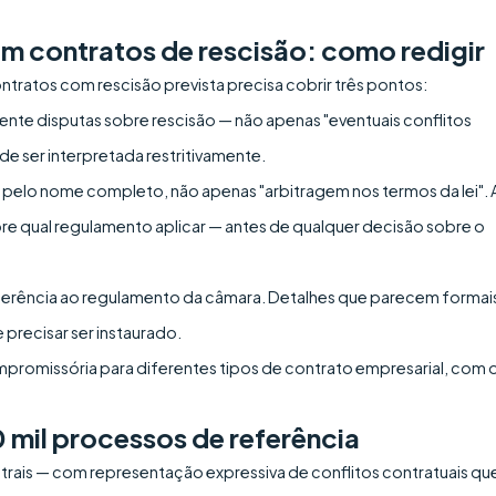
m contratos de rescisão: como redigir
tratos com rescisão prevista precisa cobrir três pontos:
mente disputas sobre rescisão — não apenas "eventuais conflitos
e ser interpretada restritivamente.
a pelo nome completo, não apenas "arbitragem nos termos da lei". 
bre qual regulamento aplicar — antes de qualquer decisão sobre o
referência ao regulamento da câmara. Detalhes que parecem formai
 precisar ser instaurado.
mpromissória para diferentes tipos de contrato empresarial, com 
 mil processos de referência
rbitrais — com representação expressiva de conflitos contratuais qu