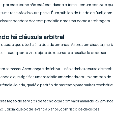
ega por esse termo não está estudando o tema: tem um contrato qu
r uma rescisão da outra parte. É um público de fundo de funil, com
ecisa responder à dor com precisão e mostrar como a arbitragem
o há cláusula arbitral
 processo que o Judiciário decide em anos. Valores em disputa, mult
es — cada ponto vira objeto de recurso, e o resultado pode ser
m semanas. A sentença é definitiva — não admite recurso de mérit
ntende o que significa uma rescisão antecipada em um contrato de
rrência violada, qual é o padrão de mercado para multas rescisória
prestação de serviços de tecnologia com valor anual de R$ 2 milhõ
o judicial que pode levar 3 a 5 anos, com risco de decisões