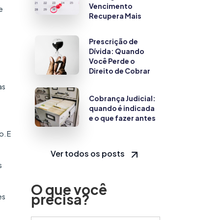
Vencimento
e
Recupera Mais
Prescrição de
Dívida: Quando
Você Perde o
Direito de Cobrar
as
Cobrança Judicial:
quando é indicada
e o que fazer antes
o. E
Ver todos os posts
s
O que você
precisa?
es