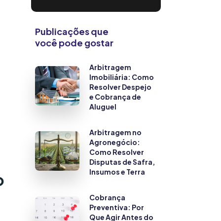
Publicações que
você pode gostar
Arbitragem
Imobiliária: Como
Resolver Despejo
e Cobrança de
Aluguel
Arbitragem no
Agronegócio:
Como Resolver
Disputas de Safra,
Insumos e Terra
o
Cobrança
Preventiva: Por
Que Agir Antes do