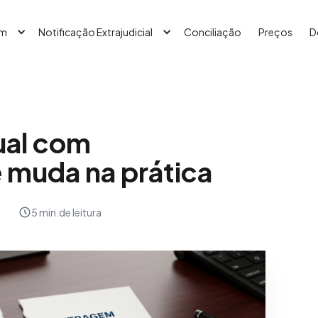
em
Notificação Extrajudicial
Conciliação
Preços
D
ual com
 muda na prática
5 min.
de leitura