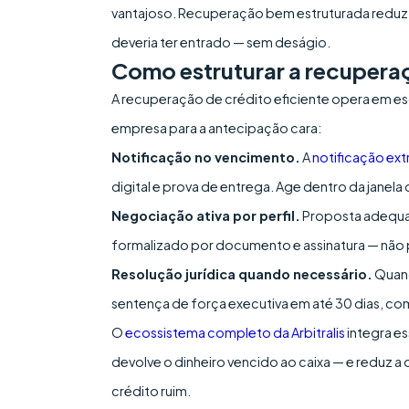
vantajoso. Recuperação bem estruturada reduz 
deveria ter entrado — sem deságio.
Como estruturar a recuperaç
A recuperação de crédito eficiente opera em es
empresa para a antecipação cara:
Notificação no vencimento.
A
notificação extr
digital e prova de entrega. Age dentro da janel
Negociação ativa por perfil.
Proposta adequa
formalizado por documento e assinatura — não 
Resolução jurídica quando necessário.
Quand
sentença de força executiva em até 30 dias, co
O
ecossistema completo da Arbitralis
integra e
devolve o dinheiro vencido ao caixa — e reduz 
crédito ruim.