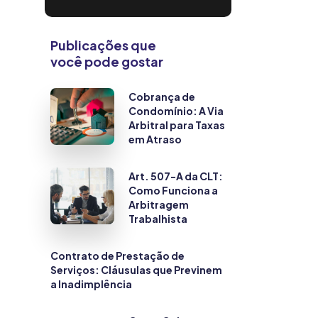
Publicações que
você pode gostar
Cobrança de
Condomínio: A Via
Arbitral para Taxas
em Atraso
Art. 507-A da CLT:
Como Funciona a
Arbitragem
Trabalhista
Contrato de Prestação de
Serviços: Cláusulas que Previnem
a Inadimplência