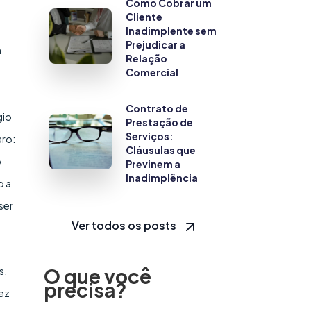
Como Cobrar um
Cliente
Inadimplente sem
Prejudicar a
a
Relação
Comercial
Contrato de
gio
Prestação de
Serviços:
aro:
Cláusulas que
o
Previnem a
Inadimplência
o a
ser
Ver todos os posts
O que você
s,
precisa?
dez