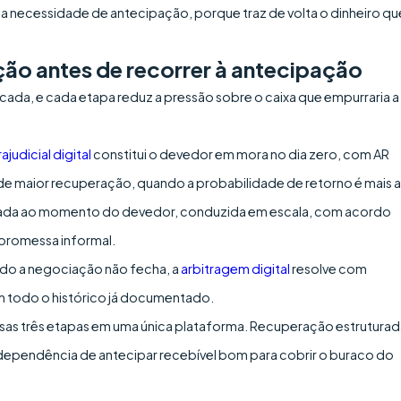
a necessidade de antecipação, porque traz de volta o dinheiro qu
ão antes de recorrer à antecipação
cada, e cada etapa reduz a pressão sobre o caixa que empurraria a
ajudicial digital
constitui o devedor em mora no dia zero, com AR
a de maior recuperação, quando a probabilidade de retorno é mais a
da ao momento do devedor, conduzida em escala, com acordo
promessa informal.
o a negociação não fecha, a
arbitragem digital
resolve com
m todo o histórico já documentado.
ssas três etapas em uma única plataforma. Recuperação estruturad
a dependência de antecipar recebível bom para cobrir o buraco do