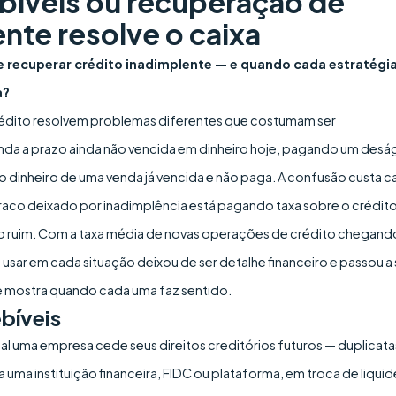
bíveis ou recuperação de
ente resolve o caixa
 e recuperar crédito inadimplente — e quando cada estratégi
a?
rédito resolvem problemas diferentes que costumam ser
da a prazo ainda não vencida em dinheiro hoje, pagando um desá
 o dinheiro de uma venda já vencida e não paga. A confusão custa c
raco deixado por inadimplência está pagando taxa sobre o crédit
o ruim. Com a taxa média de novas operações de crédito chegand
usar em cada situação deixou de ser detalhe financeiro e passou a 
e mostra quando cada uma faz sentido.
bíveis
al uma empresa cede seus direitos creditórios futuros — duplicata
a uma instituição financeira, FIDC ou plataforma, em troca de liqui