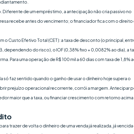
adiantamento.
vo. Diferente de um empréstimo, a antecipação não cria passivo no
presa recebe antes do vencimento; o financiador fica com o direito
Custo Efetivo Total (CET): a taxa de desconto (o principal, entr
 dependendo do risco), o IOF (0,38% fixo + 0,0082% ao dia), a ta
forma. Para uma operação de R$ 100 mil a 60 dias com taxa de 1,8% 
a só faz sentido quando o ganho de usar o dinheiro hoje supera o
brir prejuízo operacional recorrente, corrói a margem. Antecipar p
dor maior que a taxa, ou financiar crescimento com retorno acima
dito
a trazer de volta o dinheiro de uma venda já realizada, já vencida