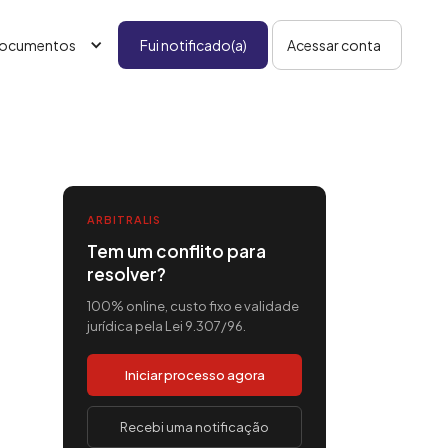
ocumentos
Fui notificado(a)
Acessar conta
ARBITRALIS
Tem um conflito para
resolver?
100% online, custo fixo e validade
jurídica pela Lei 9.307/96.
Iniciar processo agora
Recebi uma notificação