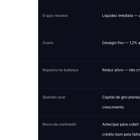
O que resolve
Liquidez imediata — a
Custo
Deságio fixo — 1,2% a
Impacto no balanço
Reduz ativo — não cri
Quando usar
Capital de giro plane
crescimento
Risco de confundir
Antecipar para cobrir
crédito bom pela falh