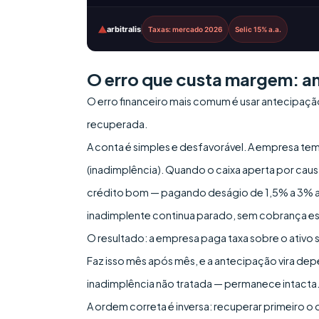
arbitralis
Taxas: mercado 2026
Selic 15% a.a.
O erro que custa margem: an
O erro financeiro mais comum é usar antecipaçã
recuperada.
A conta é simples e desfavorável. A empresa tem
(inadimplência). Quando o caixa aperta por caus
crédito bom — pagando deságio de 1,5% a 3% ao 
inadimplente continua parado, sem cobrança es
O resultado: a empresa paga taxa sobre o ativo
Faz isso mês após mês, e a antecipação vira de
inadimplência não tratada — permanece intacta
A ordem correta é inversa: recuperar primeiro o