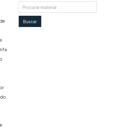
 de
e
rifa
ao
or
 do
 e