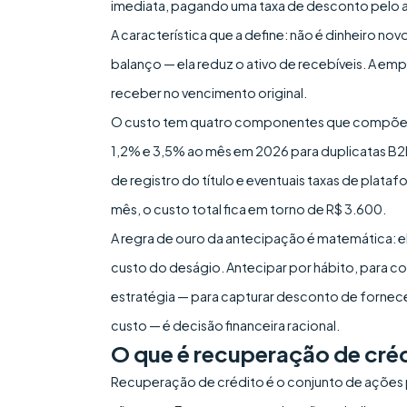
imediata, pagando uma taxa de desconto pelo 
A característica que a define: não é dinheiro no
balanço — ela reduz o ativo de recebíveis. A em
receber no vencimento original.
O custo tem quatro componentes que compõem o 
1,2% e 3,5% ao mês em 2026 para duplicatas B2B,
de registro do título e eventuais taxas de plata
mês, o custo total fica em torno de R$ 3.600.
A regra de ouro da antecipação é matemática: el
custo do deságio. Antecipar por hábito, para co
estratégia — para capturar desconto de fornece
custo — é decisão financeira racional.
O que é recuperação de cré
Recuperação de crédito é o conjunto de ações par