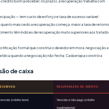
crédito bom (a receber, no prazo), a recuperação trabalha com
ecipação — tem custo de esforço e taxa de sucesso variável
 quanto mais cedo a recuperação começa, maior a taxa de retorno
ncimento têm índices de recuperação muito superiores aos tratado
otificação formal que constitui o devedor em mora, negociação a
urídica quando a negociação não fecha. Cada etapa constrói a
são de caixa
ECEBÍVEIS
RECUPERAÇÃO DE CRÉDITO
vencido (crédito bom)
Vencido e não pago (crédito
inadimplente)