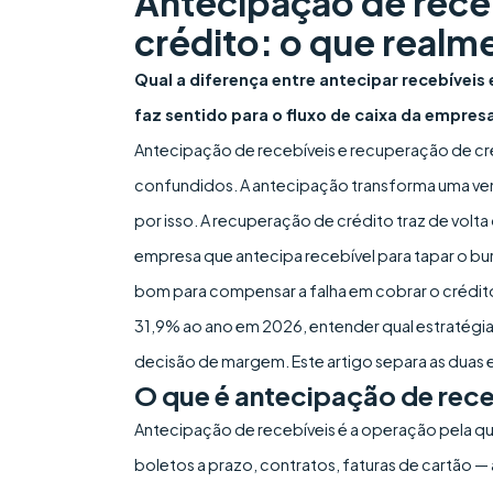
Antecipação de rece
crédito: o que realm
Qual a diferença entre antecipar recebíveis
faz sentido para o fluxo de caixa da empres
Antecipação de recebíveis e recuperação de c
confundidos. A antecipação transforma uma ven
por isso. A recuperação de crédito traz de volta
empresa que antecipa recebível para tapar o bu
bom para compensar a falha em cobrar o crédit
31,9% ao ano em 2026, entender qual estratégia 
decisão de margem. Este artigo separa as duas 
O que é antecipação de rece
Antecipação de recebíveis é a operação pela qu
boletos a prazo, contratos, faturas de cartão — 