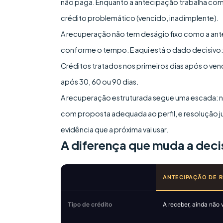
não paga. Enquanto a antecipação trabalha com 
crédito problemático (vencido, inadimplente).
A recuperação não tem deságio fixo como a ant
conforme o tempo. E aqui está o dado decisivo:
Créditos tratados nos primeiros dias após o ve
após 30, 60 ou 90 dias.
A recuperação estruturada segue uma escada: n
com proposta adequada ao perfil, e resolução j
evidência que a próxima vai usar.
A diferença que muda a deci
ANTECIPAÇÃO DE R
Tipo de crédito
A receber, ainda não 