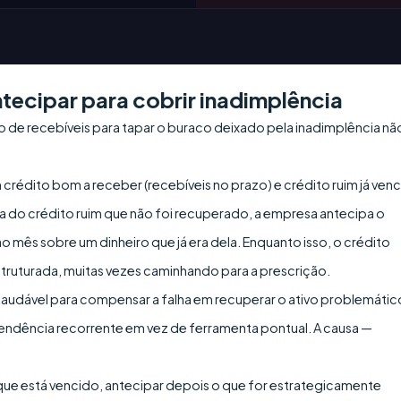
tecipar para cobrir inadimplência
o de recebíveis para tapar o buraco deixado pela inadimplência nã
 crédito bom a receber (recebíveis no prazo) e crédito ruim já ven
a do crédito ruim que não foi recuperado, a empresa antecipa o
mês sobre um dinheiro que já era dela. Enquanto isso, o crédito
truturada, muitas vezes caminhando para a prescrição.
 saudável para compensar a falha em recuperar o ativo problemátic
pendência recorrente em vez de ferramenta pontual. A causa —
.
 que está vencido, antecipar depois o que for estrategicamente