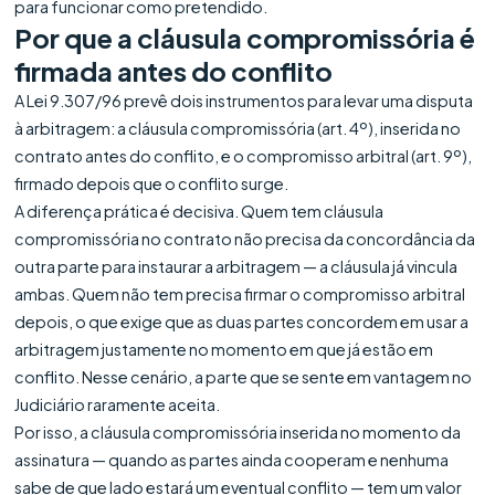
para funcionar como pretendido.
Por que a cláusula compromissória é
firmada antes do conflito
A Lei 9.307/96 prevê dois instrumentos para levar uma disputa
à arbitragem: a cláusula compromissória (art. 4º), inserida no
contrato antes do conflito, e o compromisso arbitral (art. 9º),
firmado depois que o conflito surge.
A diferença prática é decisiva. Quem tem cláusula
compromissória no contrato não precisa da concordância da
outra parte para instaurar a arbitragem — a cláusula já vincula
ambas. Quem não tem precisa firmar o compromisso arbitral
depois, o que exige que as duas partes concordem em usar a
arbitragem justamente no momento em que já estão em
conflito. Nesse cenário, a parte que se sente em vantagem no
Judiciário raramente aceita.
Por isso, a cláusula compromissória inserida no momento da
assinatura — quando as partes ainda cooperam e nenhuma
sabe de que lado estará um eventual conflito — tem um valor