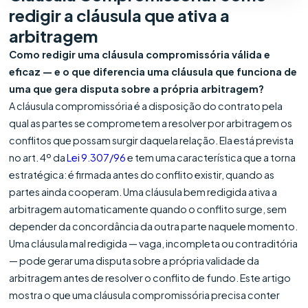
redigir a cláusula que ativa a
arbitragem
Como redigir uma cláusula compromissória válida e
eficaz — e o que diferencia uma cláusula que funciona de
uma que gera disputa sobre a própria arbitragem?
A cláusula compromissória é a disposição do contrato pela
qual as partes se comprometem a resolver por arbitragem os
conflitos que possam surgir daquela relação. Ela está prevista
no art. 4º da
Lei 9.307/96
e tem uma característica que a torna
estratégica: é firmada antes do conflito existir, quando as
partes ainda cooperam. Uma cláusula bem redigida ativa a
arbitragem automaticamente quando o conflito surge, sem
depender da concordância da outra parte naquele momento.
Uma cláusula mal redigida — vaga, incompleta ou contraditória
— pode gerar uma disputa sobre a própria validade da
arbitragem antes de resolver o conflito de fundo. Este artigo
mostra o que uma cláusula compromissória precisa conter