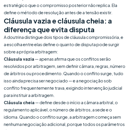
estratégico que o compromisso posterior não replica. Ela
define o método de resolução antes de a tensão existir.
Cláusula vazia e cláusula cheia: a
diferença que evita disputa
A doutrina distingue dois tipos de cláusula compromissória, e
a escolha entre elas define o quanto de disputa pode surgir
sobre a própria arbitragem:
Cláusula vazia
— apenas afirma que os conflitos serão
resolvidos por arbitragem, sem definir câmara, regras, número
de árbitros ou procedimento. Quando o conflito surge, tudo
isso ainda precisa ser negociado — e a negociação sob
conflito frequentemente trava, exigindo intervenção judicial
para instituir a arbitragem.
Cláusula cheia
— define desde o início a câmara arbitral, o
regulamento aplicável, o número de árbitros, a sede e o
idioma. Quando o conflito surge, a arbitragem começa sem
nenhuma negociação adicional, porque todos os parâmetros