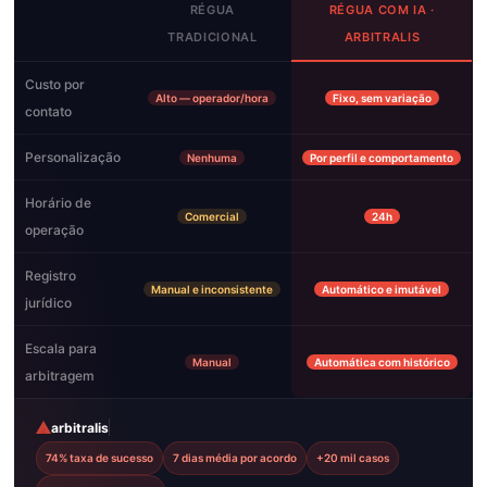
RÉGUA
RÉGUA COM IA ·
TRADICIONAL
ARBITRALIS
Custo por
Alto — operador/hora
Fixo, sem variação
contato
Personalização
Nenhuma
Por perfil e comportamento
Horário de
Comercial
24h
operação
Registro
Manual e inconsistente
Automático e imutável
jurídico
Escala para
Manual
Automática com histórico
arbitragem
arbitralis
74% taxa de sucesso
7 dias média por acordo
+20 mil casos