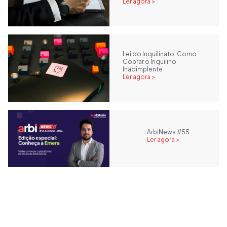
Ler agora >
Lei do Inquilinato: Como
Cobrar o Inquilino
Inadimplente
Ler agora >
ArbiNews #55
Ler agora >