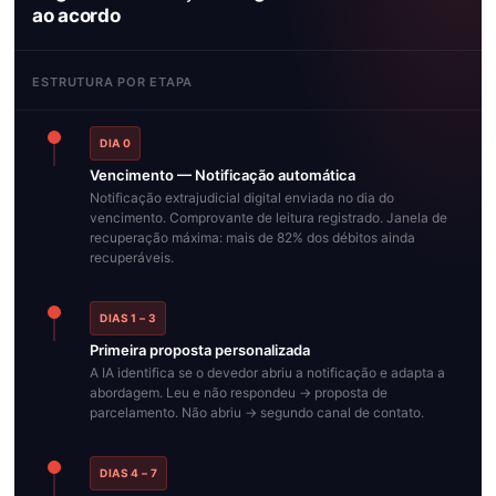
ao acordo
ESTRUTURA POR ETAPA
DIA 0
Vencimento — Notificação automática
Notificação extrajudicial digital enviada no dia do
vencimento. Comprovante de leitura registrado. Janela de
recuperação máxima: mais de 82% dos débitos ainda
recuperáveis.
DIAS 1 – 3
Primeira proposta personalizada
A IA identifica se o devedor abriu a notificação e adapta a
abordagem. Leu e não respondeu → proposta de
parcelamento. Não abriu → segundo canal de contato.
DIAS 4 – 7