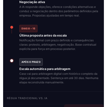
Negociação ativa
A IA responde objeções, oferece condições alternativas e
conduz a negociação dentro dos parâmetros definidos pela
empresa. Propostas ajustadas em tempo real.
DIAS 8 – 15
Última proposta antes da escala
Notificação formal com prazo definido e consequências
claras: protesto, arbitragem, negativação. Base contratual
explícita para força em processo posterior.
APÓS O PRAZO
Escala automática para arbitragem
Caso vai para arbitragem digital com histórico completo da
régua já documentado. Sentença em até 30 dias. Nenhuma
etapa reconstruída manualmente.
RÉGUA TRADICIONAL VS. IA