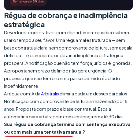
Sentença em 30 dias
Régua de cobrança e inadimplência
estratégica
Devedores corporativos com departamento jurídico sabem
usar o tempo a seu favor. Uma régua mal estruturada — sem
base contratual clara, sem comprovante de leitura, sem escala
definida — é o ambiente onde a inadimplência estratégica
prospera. A notificação que não tem força jurídica é ignorada.
A proposta sem prazo definido não gera urgência. O
processo que não tem próximo passo definido é adiado
indefinidamente.
A régua com IA da
Arbitralis
elimina cada um desses gargalos.
Notificação com comprovante de leitura armazenado por 5
anos. Proposta com prazo e base contratual. Escala
automática para arbitragem com sentença em até 30 dias.
Sua régua de cobrança termina com sentença executiva
ou com mais uma tentativa manual?