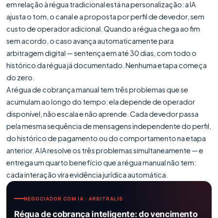
em relação à régua tradicional está na personalização: a IA
ajusta o tom, o canal e a proposta por perfil de devedor, sem
custo de operador adicional. Quando a régua chega ao fim
sem acordo, o caso avança automaticamente para
arbitragem digital — sentença em até 30 dias, com todo o
histórico da régua já documentado. Nenhuma etapa começa
do zero.
A régua de cobrança manual tem três problemas que se
acumulam ao longo do tempo: ela depende de operador
disponível, não escala e não aprende. Cada devedor passa
pela mesma sequência de mensagens independente do perfil,
do histórico de pagamento ou do comportamento na etapa
anterior. A IA resolve os três problemas simultaneamente — e
entrega um quarto benefício que a régua manual não tem:
cada interação vira evidência jurídica automática.
NEGOCIADOR COM IA · ARBITRALIS
Régua de cobrança inteligente: do vencimento