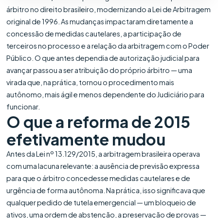
árbitro no direito brasileiro, modernizando a Lei de Arbitragem
original de 1996. As mudanças impactaram diretamente a
concessão de medidas cautelares, a participação de
terceiros no processo e a relação da arbitragem com o Poder
Público. O que antes dependia de autorização judicial para
avançar passou a ser atribuição do próprio árbitro — uma
virada que, na prática, tornou o procedimento mais
autônomo, mais ágil e menos dependente do Judiciário para
funcionar.
O que a reforma de 2015
efetivamente mudou
Antes da Lei nº 13.129/2015, a arbitragem brasileira operava
com uma lacuna relevante: a ausência de previsão expressa
para que o árbitro concedesse medidas cautelares e de
urgência de forma autônoma. Na prática, isso significava que
qualquer pedido de tutela emergencial — um bloqueio de
ativos, uma ordem de abstenção, a preservação de provas —