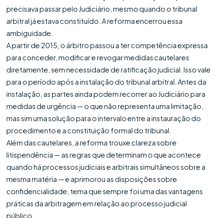
precisava passar pelo Judiciário, mesmo quando o tribunal
arbitral já estava constituído. A reforma encerrou essa
ambiguidade.
A partir de 2015, o árbitro passou a ter competência expressa
para conceder, modificar e revogar medidas cautelares
diretamente, sem necessidade de ratificação judicial. Isso vale
para o período após a instalação do tribunal arbitral. Antes da
instalação, as partes ainda podem recorrer ao Judiciário para
medidas de urgência — o que não representa uma limitação,
mas sim uma solução para o intervalo entre a instauração do
procedimento e a constituição formal do tribunal.
Além das cautelares, a reforma trouxe clareza sobre
litispendência — as regras que determinam o que acontece
quando há processos judiciais e arbitrais simultâneos sobre a
mesma matéria — e aprimorou as disposições sobre
confidencialidade, tema que sempre foi uma das vantagens
práticas da arbitragem em relação ao processo judicial
público.