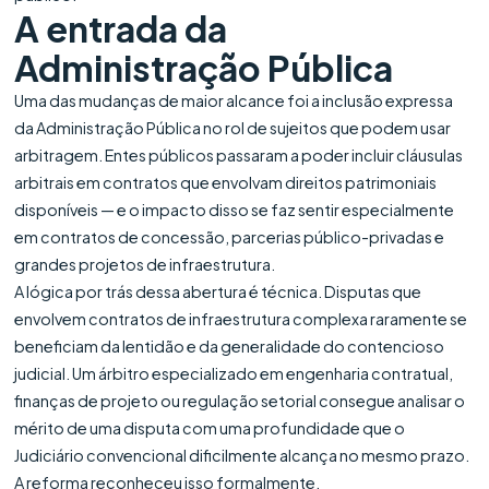
A entrada da
Administração Pública
Uma das mudanças de maior alcance foi a inclusão expressa
da Administração Pública no rol de sujeitos que podem usar
arbitragem. Entes públicos passaram a poder incluir cláusulas
arbitrais em contratos que envolvam direitos patrimoniais
disponíveis — e o impacto disso se faz sentir especialmente
em contratos de concessão, parcerias público-privadas e
grandes projetos de infraestrutura.
A lógica por trás dessa abertura é técnica. Disputas que
envolvem contratos de infraestrutura complexa raramente se
beneficiam da lentidão e da generalidade do contencioso
judicial. Um árbitro especializado em engenharia contratual,
finanças de projeto ou regulação setorial consegue analisar o
mérito de uma disputa com uma profundidade que o
Judiciário convencional dificilmente alcança no mesmo prazo.
A reforma reconheceu isso formalmente.