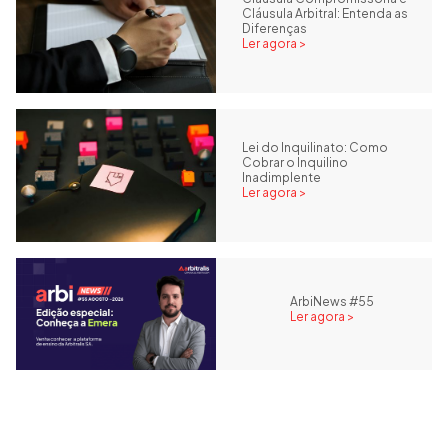
Cláusula Arbitral: Entenda as
Diferenças
Ler agora >
Lei do Inquilinato: Como
Cobrar o Inquilino
Inadimplente
Ler agora >
ArbiNews #55
Ler agora >