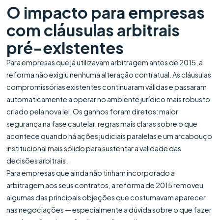
O impacto para empresas
com cláusulas arbitrais
pré-existentes
Para empresas que já utilizavam arbitragem antes de 2015, a
reforma não exigiu nenhuma alteração contratual. As cláusulas
compromissórias existentes continuaram válidas e passaram
automaticamente a operar no ambiente jurídico mais robusto
criado pela nova lei. Os ganhos foram diretos: maior
segurança na fase cautelar, regras mais claras sobre o que
acontece quando há ações judiciais paralelas e um arcabouço
institucional mais sólido para sustentar a validade das
decisões arbitrais.
Para empresas que ainda não tinham incorporado a
arbitragem aos seus contratos, a reforma de 2015 removeu
algumas das principais objeções que costumavam aparecer
nas negociações — especialmente a dúvida sobre o que fazer