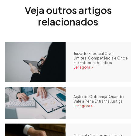
Veja outros artigos
relacionados
Juizado Especial Cível:
Limites, Competência e Onde
Ele Enfrenta Desafios
Ler agora >
Ação de Cobrança: Quando
Vale a Pena Entrar na Justiça
Ler agora >
Cláusula Compromissória e