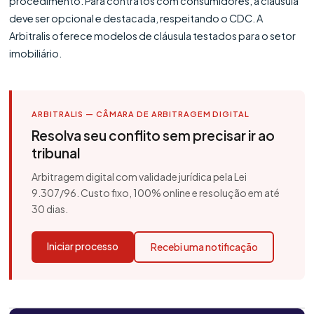
procedimento. Para contratos com consumidores, a cláusula
deve ser opcional e destacada, respeitando o CDC. A
Arbitralis oferece modelos de cláusula testados para o setor
imobiliário.
ARBITRALIS — CÂMARA DE ARBITRAGEM DIGITAL
Resolva seu conflito sem precisar ir ao
tribunal
Arbitragem digital com validade jurídica pela Lei
9.307/96. Custo fixo, 100% online e resolução em até
30 dias.
Iniciar processo
Recebi uma notificação