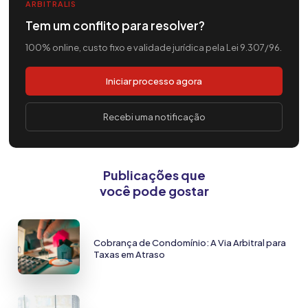
ARBITRALIS
Tem um conflito para resolver?
100% online, custo fixo e validade jurídica pela Lei 9.307/96.
Iniciar processo agora
Recebi uma notificação
Publicações que
você pode gostar
Cobrança de Condomínio: A Via Arbitral para
Taxas em Atraso